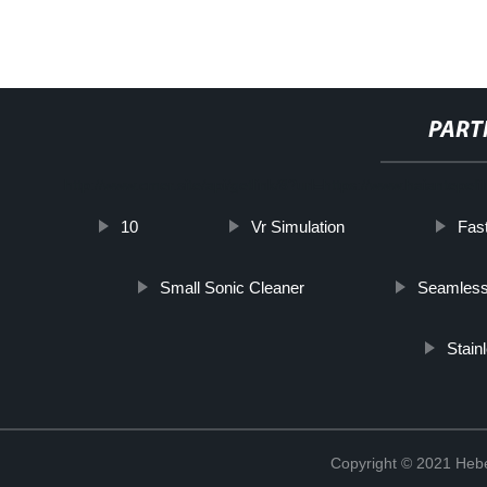
PART
http://www.cmer.site/api/getlink/8?url=https://www.haiantepefil
10
Vr Simulation
Fas
Small Sonic Cleaner
Seamless
Stain
Copyright © 2021 Hebe