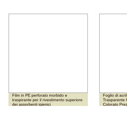
Film in PE perforato morbido e
Foglio di acri
traspirante per il rivestimento superiore
Trasparente 
dei assorbenti igienici
Colorato Pre