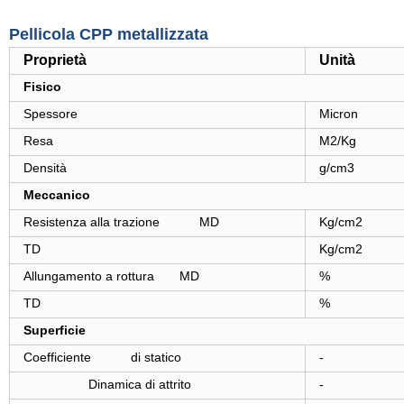
Pellicola CPP metallizzata
Proprietà
Unità
Fisico
Spessore
Micron
Resa
M2/Kg
Densità
g/cm3
Meccanico
Resistenza alla trazione MD
Kg/cm2
TD
Kg/cm2
Allungamento a rottura MD
%
TD
%
Superficie
Coefficiente di statico
-
Dinamica di attrito
-