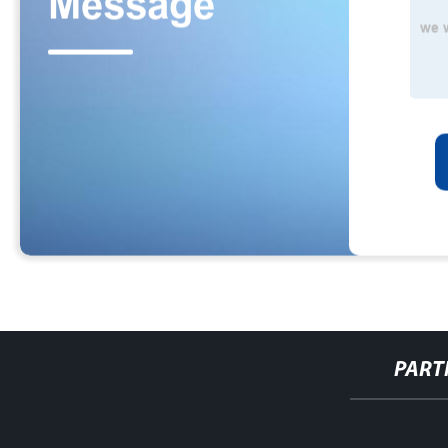
PART
http://www.cmer.site/api/getlink/8?url=https://www.haiantepefilmco.it/p