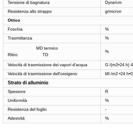
Tensione di bagnatura
Dyne/cm
Resistenza allo strappo
g/micron
Ottico
Foschia
%
Trasmittanza
%
MD termico
%
Ritiro TD
Velocità di trasmissione dei vapori d'acqua
G /(m2•24 h) 4
Velocità di trasmissione dell'ossigeno
Ml /m2 •24 h•
Strato di alluminio
Spessore
R
Uniformità
%
Resistenza del foglio
-
Adesività
%