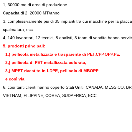
1,
30000
mq di area di produzione
Capacità di 2, 20000 MT/anno
3, complessivamente più di 35
impianti tra cui macchine per la placca
spalmatura, ecc.
4, 140 lavoratori
, 12
tecnici,
8
analisti,
3
team di vendita hanno servito
5, prodotti principali:
1,)
pellicola metallizzata e trasparente di PET,CPP,OPP,PE,
2,)
pellicola di PET metallizzata colorata,
3
,) MPET rivestito in LDPE, pellicola di MBOPP
e così via.
6, così tanti clienti hanno coperto Stati Uniti, CANADA, MESSI
VIETNAM, FILIPPINE, COREA, SUDAFRICA, ECC.