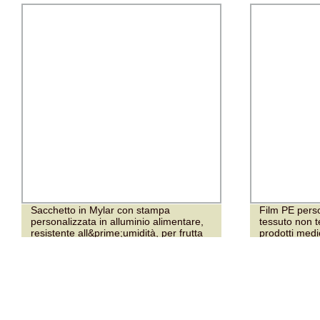
Sacchetto in Mylar con stampa
Film PE perso
personalizzata in alluminio alimentare,
tessuto non 
resistente all&prime;umidità, per frutta
prodotti med
secca e snack