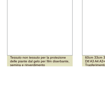
Tessuto non tessuto per la protezione
60cm 33cm 30
delle piante dal gelo per film diserbante,
Dtf A3 A4 A3+
semina e rinverdimento
Trasferiment
Film Pet Anti