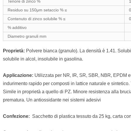
Tenore di zinco %
1
Residuo su 150μm setaccio % ≤
0
Contenuto di zinco solubile % ≤
0
% additivo
Diametro granuli mm
Proprietà:
Polvere bianca (granulo). La densità è 1.41. Solub
solubile in alcol, insolubile in gasolina.
Applicazione:
Utilizzata per NR, IR, SR, SBR, NBR, EPDM e i l
indurimento rapido per composti in lattice naturale e sintetico
Simile in proprietà a quello di PZ. Minore resistenza alla bru
prematura. Un antiossidante nei sistemi adesivi
Confezione:
Sacchetto di plastica tessuto da 25 kg, carta con 