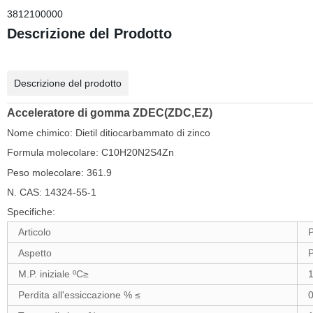
3812100000
Descrizione del Prodotto
Descrizione del prodotto
Acceleratore di gomma ZDEC(ZDC,EZ)
Nome chimico: Dietil ditiocarbammato di zinco
Formula molecolare: C10H20N2S4Zn
Peso molecolare: 361.9
N. CAS: 14324-55-1
Specifiche:
Articolo
P
Aspetto
P
M.P. iniziale ºC≥
1
Perdita all'essiccazione % ≤
0