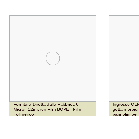
Fornitura Diretta dalla Fabbrica 6
Ingrosso OE
Micron 12micron Film BOPET Film
getta morbidi
Polimerico
pannolini pe