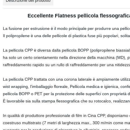
Descrizione del prodotto
Eccellente Flatness pellicola flessografic
La fusione per estrusione è il modo principale per produrre una pellico
Il polipropilene è una delle pellicole di plastica fuse più popolari, so
La pellicola CPP è diversa dalla pellicola BOPP (polipropilene biassial
ha solo un certo orientamento nella direzione della macchina (MD), pr
raffreddamento rapido su un rullo di raffreddamento per una nitidezza 
La pellicola CPP trattata con una corona laterale è ampiamente utilizza
wist wrapping, l'imballaggio floreale, Pellicola medica e igienica, c
pellicola BOPP o PET per la protezione delle superfici con proprietà di
È lavorabile sia sulla stampa flessografica che su rotocalco, realizzan
In qualità di produttore professionale di film in Cina CPP, disponiamo 
coestruso multistrato (7 metri di larghezza max., 300 m/min come max)