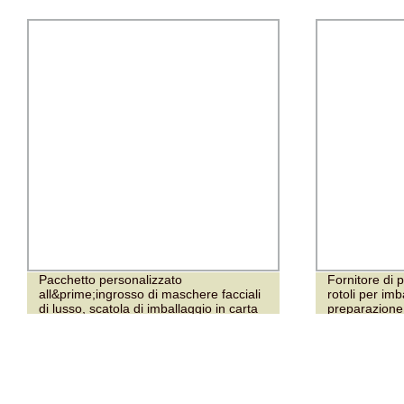
Pacchetto personalizzato
Fornitore di p
all&prime;ingrosso di maschere facciali
rotoli per imb
di lusso, scatola di imballaggio in carta
preparazione 
per cosmetici al cioccolato, profumo e
caffè, sciarpa regalo, magnete,
imballaggio in cartone, stampa UV