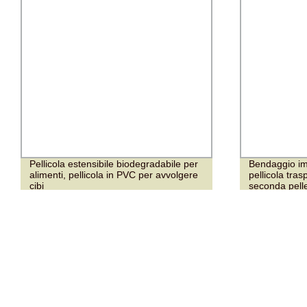
Pellicola estensibile biodegradabile per
Bendaggio im
alimenti, pellicola in PVC per avvolgere
pellicola tra
cibi
seconda pell
protettivo