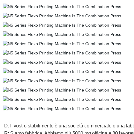
D: Il vostro stabilimento è una società commerciale o una fab
R: Siamo fabbrica. Abbiamo più 5000 mq officina e 80 lavorator