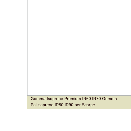
o
Gomma Isoprene Premium IR60 IR70 Gomma
Poliisoprene IR80 IR90 per Scarpe