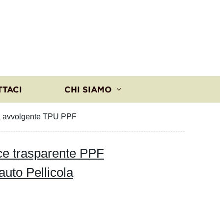
TTACI
CHI SIAMO
ola avvolgente TPU PPF
ice trasparente PPF
auto Pellicola