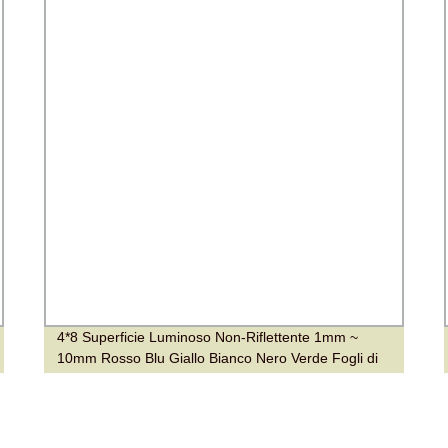
4*8 Superficie Luminoso Non-Riflettente 1mm ~
10mm Rosso Blu Giallo Bianco Nero Verde Fogli di
PMMA Plastica Acrilica Chiara Non-Riflettente