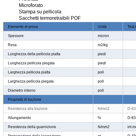
Microforato
Stampa su pellicola
Sacchetti termoretraibili POF
Elemento di prova
Unità
Test
Spessore
micron
Resa
m2/kg
Lunghezza della pellicola piatta
piedi
Lunghezza pellicola piegata
piedi
Larghezza pellicola piatta
poll
Larghezza pellicola piegata
poll
Diametro interno
poll
Proprietà di trazione
Resistenza alla trazione
N/mm2
D-83
Allungamento
%
D-83
Resistenza della guarnizione
N/mm2
int.m