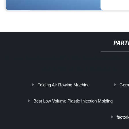
PART
http://www.cmer.site/api/getlink/8?url=https://www.haiantepefilmco.it/
calore-normale-pellicola-termoretraibile-per-vari-
Folding Air Rowing Machine
Germ
Best Low Volume Plastic Injection Molding
factori