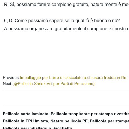
R: Sì, possiamo fornire campione gratuito, naturalmente è megl
6, D: Come possiamo sapere se la qualità è buona o no?
A:possiamo organizzare gratuitamente il campione e i nostri cer
Previous:
Imballaggio per barre di cioccolato a chiusura fredda in fil
Next:
{@Pellicola Shrink Vci per Parti di Precisione}
Pellicola carta laminata
,
Pellicola traspirante per stampa rivestit
Pellicola in TPU imitata
,
Nastro pellicola PE
,
Pellicola per stamp
Pellicola per imballaggio Sacchetto
,