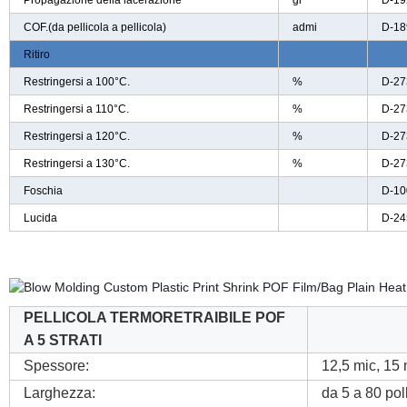
Propagazione della lacerazione
gr
D-19
COF.(da pellicola a pellicola)
admi
D-18
Ritiro
Restringersi a 100°C.
%
D-27
Restringersi a 110°C.
%
D-27
Restringersi a 120°C.
%
D-27
Restringersi a 130°C.
%
D-27
Foschia
D-10
Lucida
D-24
PELLICOLA TERMORETRAIBILE POF
A 5 STRATI
Spessore:
12,5 mic, 15
Larghezza:
da 5 a 80 poll