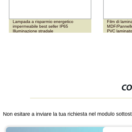
Lampada a risparmio energetico
Film di lamin
impermeabile best seller IP65
MDF/Pannello 
Illuminazione stradale
PVC laminato 
all&prime;ingrosso 60W 90W 100W
150W Sicurezza tutto in uno lampada
stradale solare LED integrata
CO
Non esitare a inviare la tua richiesta nel modulo sotto