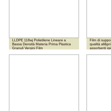
LLDPE 118wj Polietilene Lineare a
Film di suppor
Bassa Densità Materia Prima Plastica
qualità all&p
Granuli Vergini Film
assorbenti igi