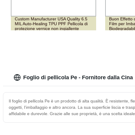
Custom Manufacturer USA Quality 6.5
Buon Effetto 
MIL Auto-Healing TPU PPF Pellicola di
Film per Imbal
protezione vernice non ingiallente
Biodegradabil
pellicola PPF TPU
Foglio di pellicola Pe - Fornitore dalla Cina
Il foglio di pellicola Pe è un prodotto di alta qualità. È resistente,
oggetti, l'imballaggio e altro ancora. La sua superficie liscia e tra
affidabile e durevole. Grazie alle sue proprietà, è una scelta ideal