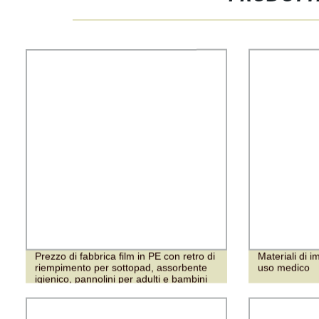
Prezzo di fabbrica film in PE con retro di
Materiali di i
riempimento per sottopad, assorbente
uso medico
igienico, pannolini per adulti e bambini